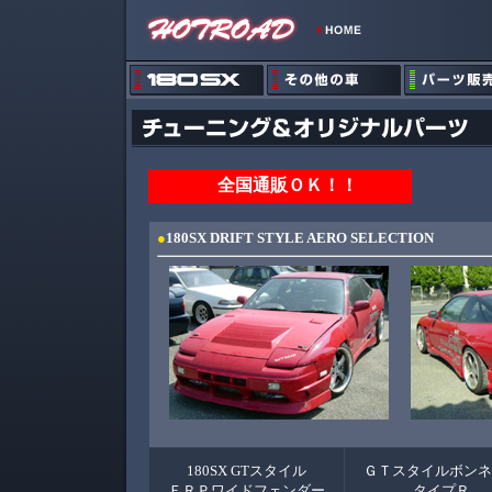
全国通販ＯＫ！！
※
●
180SX DRIFT STYLE AERO SEL
ECTION
180SX GTスタイル
ＧＴスタイルボンネ
ＦＲＰワイドフェンダー
タイプＲ